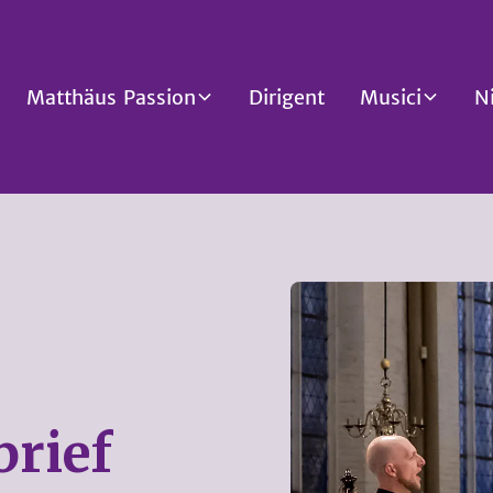
Matthäus Passion
Dirigent
Musici
N
brief